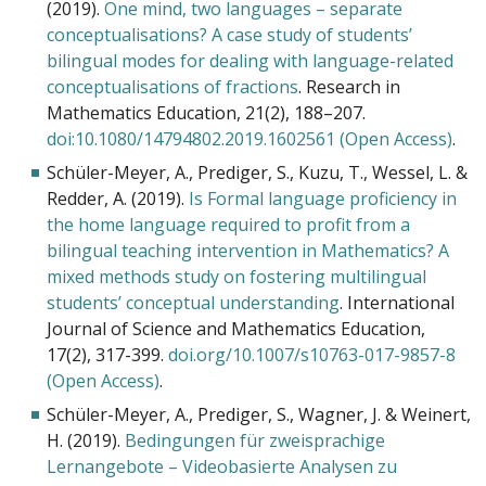
(2019).
One mind, two languages – separate
conceptualisations? A case study of students’
bilingual modes for dealing with language-related
conceptualisations of fractions
. Research in
Mathematics Education, 21(2), 188–207.
doi:10.1080/14794802.2019.1602561 (Open Access)
.
Schüler-Meyer, A., Prediger, S., Kuzu, T., Wessel, L. &
Redder, A. (2019).
Is Formal language proficiency in
the home language required to profit from a
bilingual teaching intervention in Mathematics? A
mixed methods study on fostering multilingual
students’ conceptual understanding
. International
Journal of Science and Mathematics Education,
17(2), 317-399.
doi.org/10.1007/s10763-017-9857-8
(Open Access)
.
Schüler-Meyer, A., Prediger, S., Wagner, J. & Weinert,
H. (2019).
Bedingungen für zweisprachige
Lernangebote – Videobasierte Analysen zu