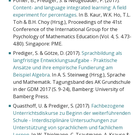
Pöhler, B., Prediger, S. & Neugebauer, P. (2017).
Content- and language integrated learning: A field
experiment for percentages
. In B. Kaur, W.K. Ho, T.L.
Toh & B.H. Choy (Hrsg.), Proceedings of the 41st
Conference of the International Group for the
Psychology of Mathematics Education (Vol. 4, S. 4.73-
4.80). Singapore: PME.
Prediger, S. & Götze, D. (2017).
Sprachbildung als
langfristige Entwicklungsaufgabe - Praktische
Ansätze und ihre empirische Fundierung am
Beispiel Algebra
. In A. S. Steinweg (Hrsg.), Sprache
und Mathematik. Tagungsband des AK Grundschule
in der GDM 2017 (S. 9-24), Bamberg: University of
Bamberg Press.
Quasthoff, U. & Prediger, S. (2017).
Fachbezogene
Unterrichtsdiskurse zu Beginn der weiterführenden
Schule - Interdisziplinäre Untersuchungen zur
Unterstützung von sprachlichem und fachlichem
Lernen
. In W. Thielmann, C. Trautmann, A. Krause &