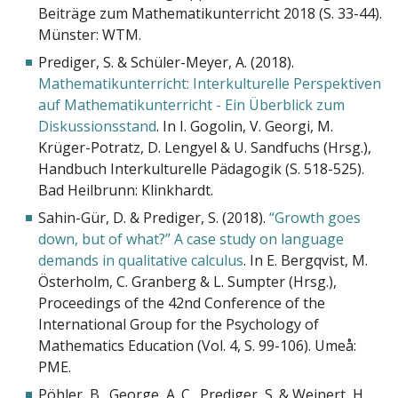
Beiträge zum Mathematikunterricht 2018 (S. 33-44).
Münster: WTM.
Prediger, S. & Schüler-Meyer, A. (2018).
Mathematikunterricht: Interkulturelle Perspektiven
auf Mathematikunterricht - Ein Überblick zum
Diskussionsstand
. In I. Gogolin, V. Georgi, M.
Krüger-Potratz, D. Lengyel & U. Sandfuchs (Hrsg.),
Handbuch Interkulturelle Pädagogik (S. 518-525).
Bad Heilbrunn: Klinkhardt.
Sahin-Gür, D. & Prediger, S. (2018).
“Growth goes
down, but of what?” A case study on language
demands in qualitative calculus
. In E. Bergqvist, M.
Österholm, C. Granberg & L. Sumpter (Hrsg.),
Proceedings of the 42nd Conference of the
International Group for the Psychology of
Mathematics Education (Vol. 4, S. 99-106). Umeå:
PME.
Pöhler, B., George, A. C., Prediger, S. & Weinert, H.