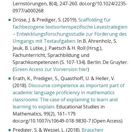
Lernstörungen, 8(4), 247-260. doi.org/10.1024/2235-
0977/a000268
Dröse, J. & Prediger, S. (2019).
Scaffolding für
fachbezogene textsortenspezifische Lesestrategien
– Entwicklungsforschungsstudie zur Förderung des
Umgangs mit Textaufgaben
. In B. Ahrenholz, S.
Jeuk, B. Lütke, J. Paetsch & H. Roll (Hrsg.),
Fachunterricht, Sprachbildung und
Sprachkompetenzen (S. 107-134). Berlin: De Gruyter.
(
Green Access zur Vorversion hier
)
Erath, K., Prediger, S., Quasthoff, U. & Heller, V.
(2018).
Discourse competence as important part of
academic language proficiency in mathematics
classrooms: The case of explaining to learn and
learning to explain
. Educational Studies in
Mathematics, 99(2), 161–179.
doi.org/10.1007/s10649-018-9830-7 (Open Access)
Prediger, S. & Wessel, L. (2018).
Brauchen