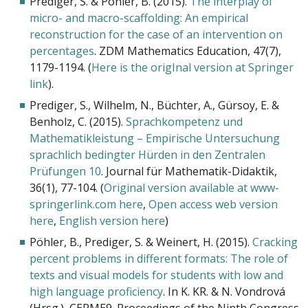
Prediger, S. & Pöhler, B. (2015).
The interplay of
micro- and macro-scaffolding: An empirical
reconstruction for the case of an intervention on
percentages
. ZDM Mathematics Education, 47(7),
1179-1194. (
Here is the origInal version at Springer
link
).
Prediger, S., Wilhelm, N., Büchter, A., Gürsoy, E. &
Benholz, C. (2015).
Sprachkompetenz und
Mathematikleistung – Empirische Untersuchung
sprachlich bedingter Hürden in den Zentralen
Prüfungen 10
. Journal für Mathematik-Didaktik,
36(1), 77-104. (
Original version available at www-
springerlink.com here
,
Open access web version
here
,
English version here
)
Pöhler, B., Prediger, S. & Weinert, H. (2015).
Cracking
percent problems in different formats: The role of
texts and visual models for students with low and
high language proficiency
. In K. KR. & N. Vondrová
(Hrsg.), CERME9. Proceedings of the Ninth Congress