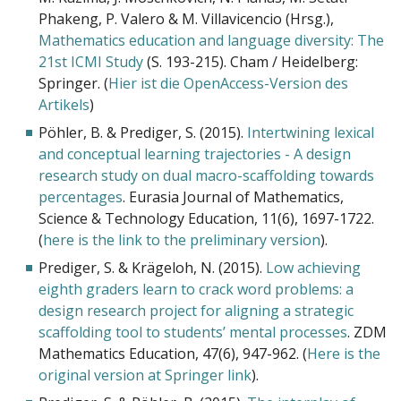
Phakeng, P. Valero & M. Villavicencio (Hrsg.),
Mathematics education and language diversity: The
21st ICMI Study
(S. 193-215). Cham / Heidelberg:
Springer. (
Hier ist die OpenAccess-Version des
Artikels
)
Pöhler, B. & Prediger, S. (2015).
Intertwining lexical
and conceptual learning trajectories - A design
research study on dual macro-scaffolding towards
percentages
. Eurasia Journal of Mathematics,
Science & Technology Education, 11(6), 1697-1722.
(
here is the link to the preliminary version
).
Prediger, S. & Krägeloh, N. (2015).
Low achieving
eighth graders learn to crack word problems: a
design research project for aligning a strategic
scaffolding tool to students’ mental processes
. ZDM
Mathematics Education, 47(6), 947-962. (
Here is the
original version at Springer link
).