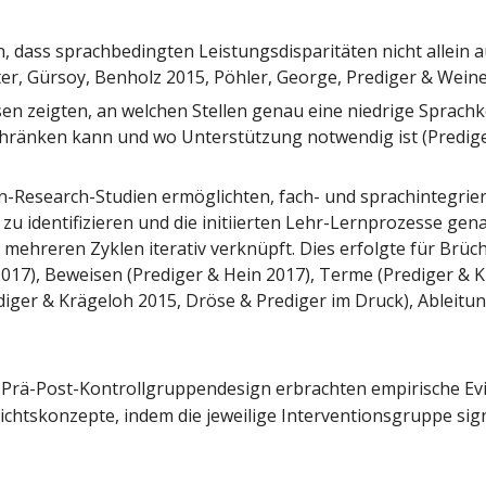
n, dass sprachbedingten Leistungsdisparitäten nicht allein
ter, Gürsoy, Benholz 2015, Pöhler, George, Prediger & Weine
en zeigten, an welchen Stellen genau eine niedrige Sprac
hränken kann und wo Unterstützung notwendig ist (Predige
Research-Studien ermöglichten, fach- und sprachintegri
zu identifizieren und die initiierten Lehr-Lernprozesse ge
 mehreren Zyklen iterativ verknüpft. Dies erfolgte für Brüc
017), Beweisen (Prediger & Hein 2017), Terme (Prediger & K
iger & Krägeloh 2015, Dröse & Prediger im Druck), Ableitun
 Prä-Post-Kontrollgruppendesign erbrachten empirische Ev
richtskonzepte, indem die jeweilige Interventionsgruppe si