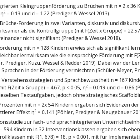
grierten Kleingruppenförderung zu Brüchen mit n = 2 x 36 K
2
 η
= 0.13 und d = 1.22 (Prediger & Wessel 2013).
 Brüche-Förderung in zwei Varianten, diskursiv und diskursiv-
rksamer als die Kontrollgruppe (mit F(Zeit x Gruppe) = 22.57,
einander nicht signifikant (Prediger & Wessel 2018).
örderung mit n = 128 Kindern erwies sich als signifikant le
eichbar lernwirksam wie die einsprachige Förderung mit F(Zei
er, Prediger, Kuzu, Wessel & Redder 2019). Dabei war der L
ei Sprachen in der Förderung vermischten (Schüler-Meyer, P
u Verstehensstrategien und Sprachbewusstheit n = 167 Kinde
2
t F(Zeit x Gruppe) = 4.67, p < 0.05, η
= 0.019 und d = 0.86 (
ieselben Textaufgaben, jedoch ohne strategisches Scaffoldi
 Prozenten mit n = 2x 54 Kindern ergaben sich Evidenzen der
2
ttlerer Effekt η
= 0,141 (Pöhler, Prediger & Neugebauer 201
onsstudie zur fach- und sprachintegrierten Unterrichtseinh
 594 Kindern in 32 Interventionsklassen ergaben sich ebenf
ollklassen mit F(1, 678) = 18, p < 0.001, mit für Implementa