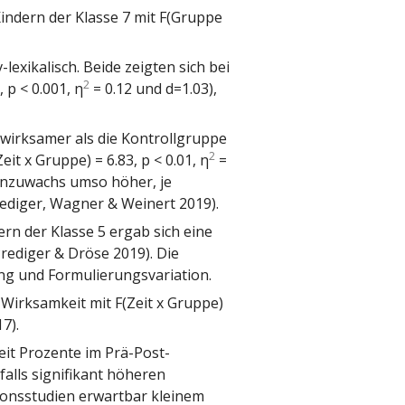
indern der Klasse 7 mit F(Gruppe
lexikalisch. Beide zeigten sich bei
2
 p < 0.001, η
= 0.12 und d=1.03),
rnwirksamer als die Kontrollgruppe
2
t x Gruppe) = 6.83, p < 0.01, η
=
ernzuwachs umso höher, je
rediger, Wagner & Weinert 2019).
rn der Klasse 5 ergab sich eine
Prediger & Dröse 2019). Die
ng und Formulierungsvariation.
 Wirksamkeit mit F(Zeit x Gruppe)
7).
eit Prozente im Prä-Post-
alls signifikant höheren
tionsstudien erwartbar kleinem